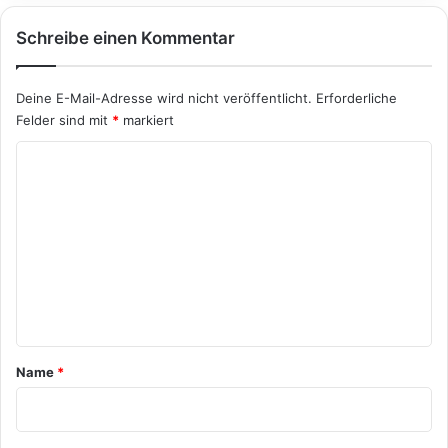
Schreibe einen Kommentar
Deine E-Mail-Adresse wird nicht veröffentlicht.
Erforderliche
Felder sind mit
*
markiert
K
o
m
m
e
n
t
a
Name
*
r
*