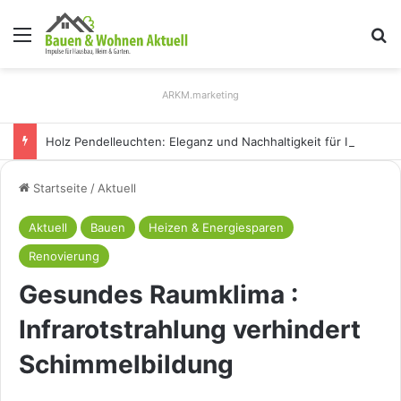
Menü
S
ARKM.marketing
Holz Pendelleuchten: Eleganz und Nachhaltigkeit für Ihr Zuhause
Startseite
/
Aktuell
Aktuell
Bauen
Heizen & Energiesparen
Renovierung
Gesundes Raumklima :
Infrarotstrahlung verhindert
Schimmelbildung