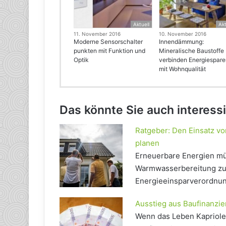
Aktuell
Akt
11. November 2016
10. November 2016
Moderne Sensorschalter
Innendämmung:
punkten mit Funktion und
Mineralische Baustoffe
Optik
verbinden Energiespar
mit Wohnqualität
Das könnte Sie auch interess
Ratgeber: Den Einsatz v
planen
Erneuerbare Energien mü
Warmwasserbereitung zum
Energieeinsparverordnun
Ausstieg aus Baufinanzi
Wenn das Leben Kapriolen