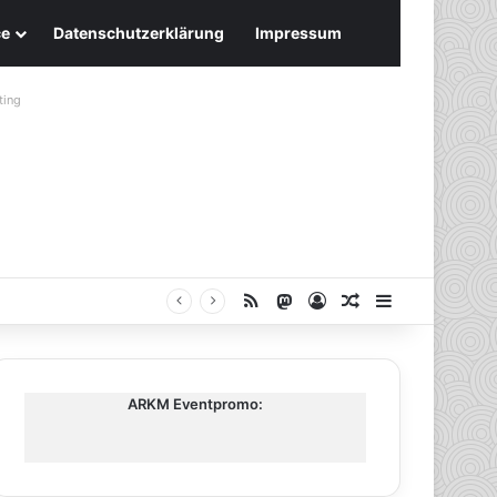
ce
Datenschutzerklärung
Impressum
ting
RSS
Mastodon
Anmelden
Zufälliger Artike
Sidebar
ARKM Eventpromo: