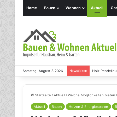
Home
Bauen
Wohnen
Aktuell
Gar
Samstag, August 8 2026
Newsticker:
Holz Pendelleu
Startseite
/
Aktuell
/
Welche Möglichkeiten bieten 
Aktuell
Bauen
Heizen & Energiesparen
R