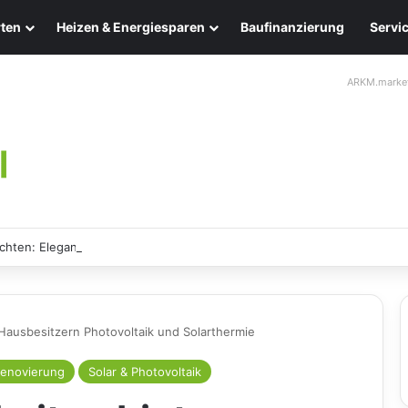
ten
Heizen & Energiesparen
Baufinanzierung
Servi
ARKM.marke
chten: Eleganz und Nachhaltigkeit für Ihr Zuhause
Hausbesitzern Photovoltaik und Solarthermie
enovierung
Solar & Photovoltaik