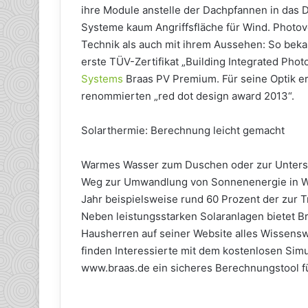
ihre Module anstelle der Dachpfannen in das D
Systeme kaum Angriffsfläche für Wind. Photov
Technik als auch mit ihrem Aussehen: So be
erste TÜV-Zertifikat „Building Integrated Phot
Systems
Braas PV Premium. Für seine Optik e
renommierten „red dot design award 2013“.
Solarthermie: Berechnung leicht gemacht
Warmes Wasser zum Duschen oder zur Unterstü
Weg zur Umwandlung von Sonnenenergie in Wä
Jahr beispielsweise rund 60 Prozent der zur
Neben leistungsstarken Solaranlagen bietet Br
Hausherren auf seiner Website alles Wissensw
finden Interessierte mit dem kostenlosen Sim
www.braas.de ein sicheres Berechnungstool fü