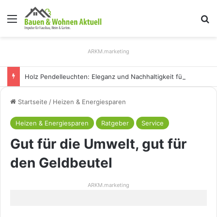
Menü
S
ARKM.marketing
Holz Pendelleuchten: Eleganz und Nachhaltigkeit für Ihr Zuhause
Startseite
/
Heizen & Energiesparen
Heizen & Energiesparen
Ratgeber
Service
Gut für die Umwelt, gut für
den Geldbeutel
ARKM.marketing