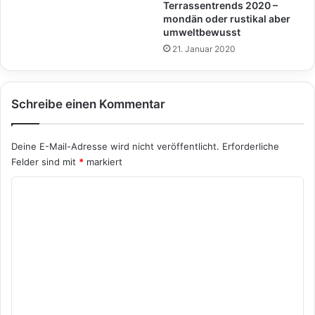
Terrassentrends 2020 –
mondän oder rustikal aber
umweltbewusst
21. Januar 2020
Schreibe einen Kommentar
Deine E-Mail-Adresse wird nicht veröffentlicht.
Erforderliche
Felder sind mit
*
markiert
K
o
m
m
e
n
t