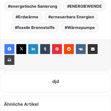
energetische Sanierung
ENERGIEWENDE
Erdwärme
erneuerbare Energien
fossile Brennstoffe
Wärmepumpe
LinkedIn
Tumblr
Pinterest
Reddit
VKontakte
Teile per E-Mail
Drucken
djd
Ähnliche Artikel