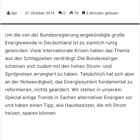
Durch einen Anbieterwechsel können Nutzer von Speicherheizungen oder
djd
21. Oktober 2014
0
76
3 Minuten gelesen
Wärmepumpen ihre Heizrechnung unter Umständen deutlich senken. Foto:
djd/e-wie-einfach
Um die von der Bundesregierung angekündigte große
Energiewende in Deutschland ist es ziemlich ruhig
geworden: Viele internationale Krisen haben das Thema
aus den Schlagzeilen verdrängt. Die Bundesbürger
scheinen sich zudem mit den hohen Strom- und
Spritpreisen arrangiert zu haben. Tatsächlich hat sich aber
an der Notwendigkeit, das Energiesystem fundamental zu
reformieren, nichts geändert. Wir stellen in unserem
Special einige Trends in Sachen alternativer Energien vor
und haben einen Tipp, wie Hausbesitzer, die mit Strom
heizen, sparen können.