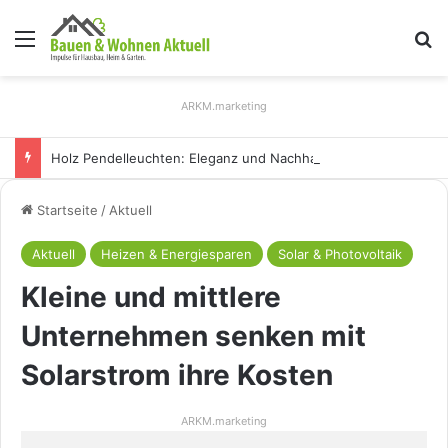
Menü
S
ARKM.marketing
Holz Pendelleuchten: Eleganz und Nachhaltigkeit für Ihr Zuhause
Startseite
/
Aktuell
Aktuell
Heizen & Energiesparen
Solar & Photovoltaik
Kleine und mittlere
Unternehmen senken mit
Solarstrom ihre Kosten
ARKM.marketing