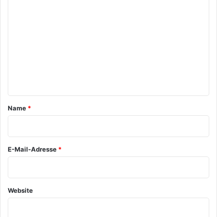
K
o
m
m
e
n
t
a
Name
*
r
*
E-Mail-Adresse
*
Website