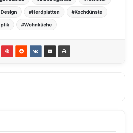
s Design
Herdplatten
Kochdünste
ptik
Wohnküche
lr
Pinterest
Reddit
VKontakte
Teile per E-Mail
Drucken