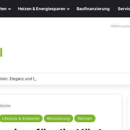
ten
Heizen & Energiesparen
Baufinanzierung
Servi
ARKM.marke
ten: Eleganz und Nachhaltigkeit für Ihr Zuhause
 Küche
Lifestyle & Ambiente
Renovierung
Wohnen