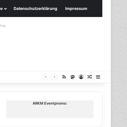
ce
Datenschutzerklärung
Impressum
ting
RSS
Mastodon
Anmelden
Zufälliger Artike
Sidebar
ARKM Eventpromo: