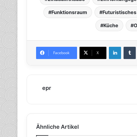
Funktionsraum
Futuristische
Küche
O
LinkedIn
Tumb
Facebook
X
epr
Ähnliche Artikel