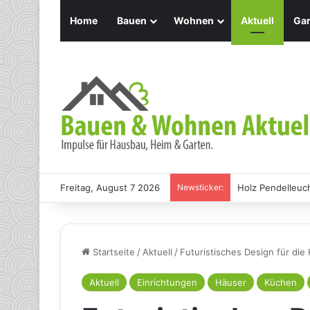
Home
Bauen
Wohnen
Aktuell
Gar
Freitag, August 7 2026
Newsticker:
Holz Pendelleuch
Startseite
/
Aktuell
/
Futuristisches Design für die
Aktuell
Einrichtungen
Häuser
Küchen