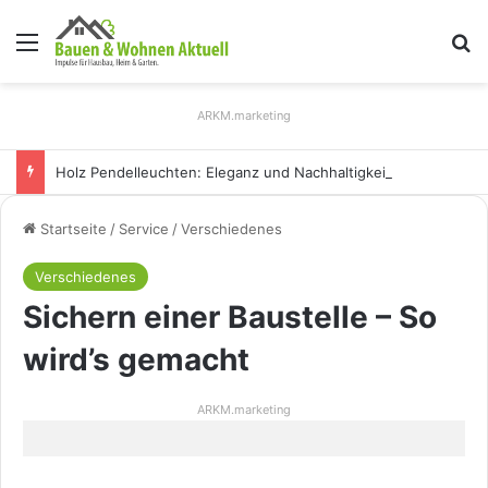
Menü
S
ARKM.marketing
Holz Pendelleuchten: Eleganz und Nachhaltigkeit für Ihr Zuhause
Startseite
/
Service
/
Verschiedenes
Verschiedenes
Sichern einer Baustelle – So
wird’s gemacht
ARKM.marketing