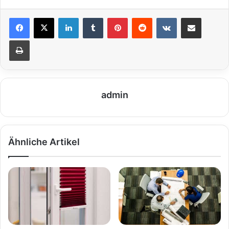
LinkedIn
Tumblr
Pinterest
Reddit
VKontakte
Teile per E-Mail
Drucken
admin
Ähnliche Artikel