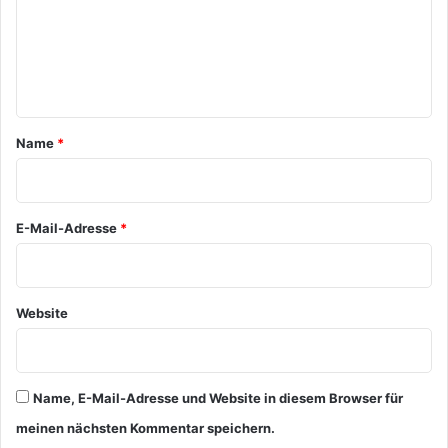
m
e
n
t
a
Name
*
r
*
E-Mail-Adresse
*
Website
Name, E-Mail-Adresse und Website in diesem Browser für
meinen nächsten Kommentar speichern.