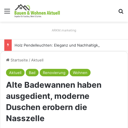
Menü
S
ARKM.marketing
Holz Pendelleuchten: Eleganz und Nachhaltigkeit für Ihr Zuhause
Startseite
/
Aktuell
Aktuell
Bad
Renovierung
Wohnen
Alte Badewannen haben
ausgedient, moderne
Duschen erobern die
Nasszelle