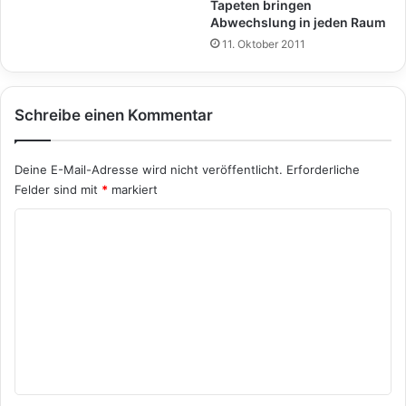
Tapeten bringen
Abwechslung in jeden Raum
11. Oktober 2011
Schreibe einen Kommentar
Deine E-Mail-Adresse wird nicht veröffentlicht.
Erforderliche
Felder sind mit
*
markiert
K
o
m
m
e
n
t