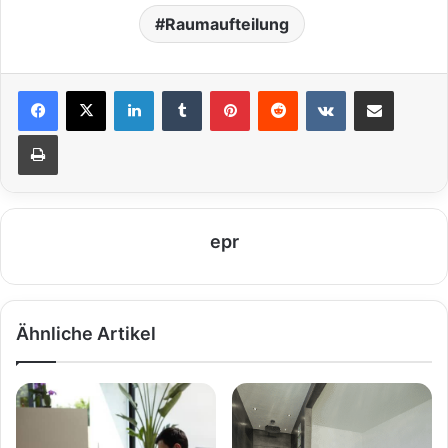
Raumaufteilung
LinkedIn
Tumblr
Pinterest
Reddit
VKontakte
Teile per E-Mail
Drucken
epr
Ähnliche Artikel