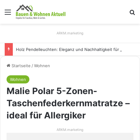
Menü
S
ARKM.marketing
Holz Pendelleuchten: Eleganz und Nachhaltigkeit für Ihr Zuhause
Startseite
/
Wohnen
Wohnen
Malie Polar 5-Zonen-
Taschenfederkernmatratze –
ideal für Allergiker
ARKM.marketing