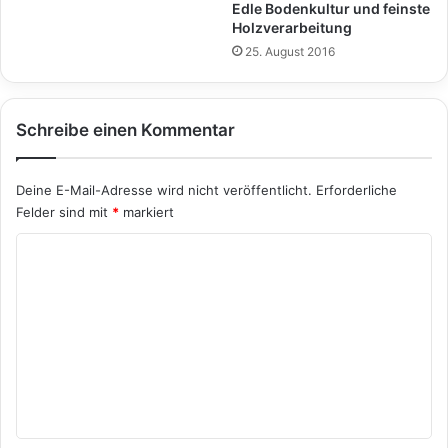
Edle Bodenkultur und feinste
Holzverarbeitung
25. August 2016
Schreibe einen Kommentar
Deine E-Mail-Adresse wird nicht veröffentlicht.
Erforderliche
Felder sind mit
*
markiert
K
o
m
m
e
n
t