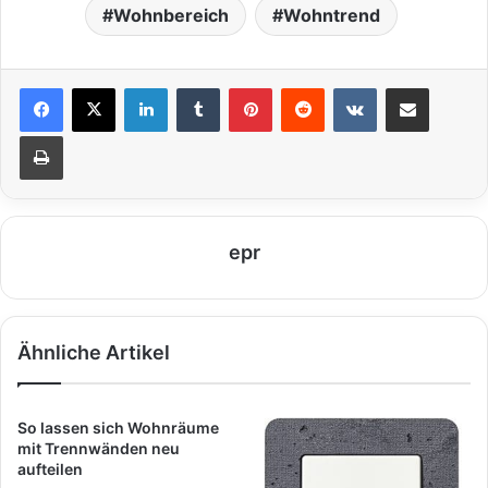
Wohnbereich
Wohntrend
LinkedIn
Tumblr
Pinterest
Reddit
VKontakte
Teile per E-Mail
Drucken
epr
Ähnliche Artikel
So lassen sich Wohnräume
mit Trennwänden neu
aufteilen