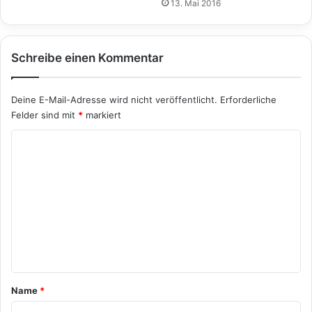
13. Mai 2016
Schreibe einen Kommentar
Deine E-Mail-Adresse wird nicht veröffentlicht.
Erforderliche
Felder sind mit
*
markiert
K
o
m
m
e
n
t
a
Name
*
r