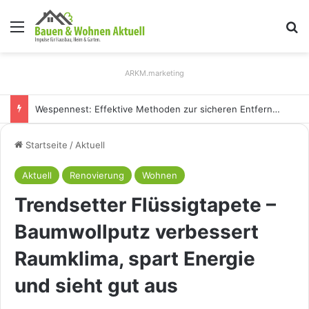
Menü
S
ARKM.marketing
Wespennest: Effektive Methoden zur sicheren Entfernung
Startseite
/
Aktuell
Aktuell
Renovierung
Wohnen
Trendsetter Flüssigtapete –
Baumwollputz verbessert
Raumklima, spart Energie
und sieht gut aus