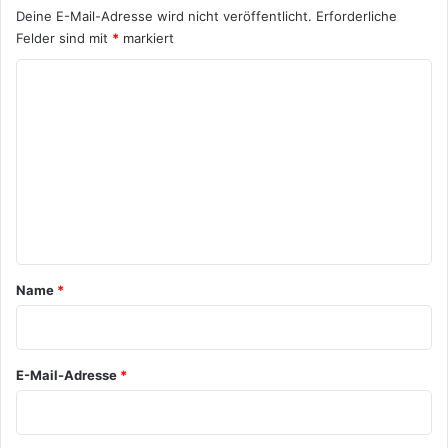
Deine E-Mail-Adresse wird nicht veröffentlicht.
Erforderliche
Felder sind mit
*
markiert
K
o
m
m
e
n
t
a
Name
*
r
*
E-Mail-Adresse
*