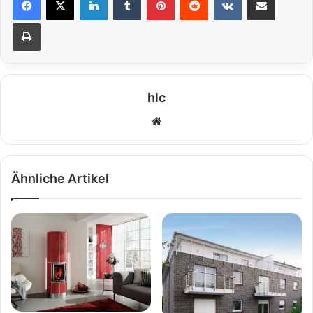
Drucken
hlc
We
bs
eit
e
Ähnliche Artikel