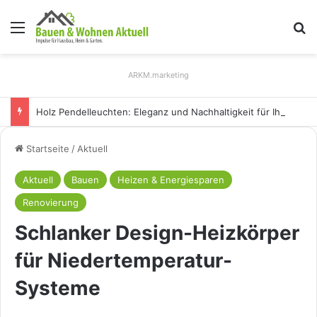
Menü
S
ARKM.marketing
Holz Pendelleuchten: Eleganz und Nachhaltigkeit für Ihr Zuhause
Startseite
/
Aktuell
Aktuell
Bauen
Heizen & Energiesparen
Renovierung
Schlanker Design-Heizkörper
für Niedertemperatur-
Systeme