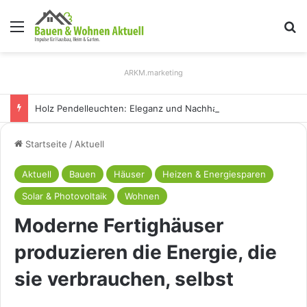
Menü
S
ARKM.marketing
Holz Pendelleuchten: Eleganz und Nachhaltigkeit für Ihr Zuhause
Startseite
/
Aktuell
Aktuell
Bauen
Häuser
Heizen & Energiesparen
Solar & Photovoltaik
Wohnen
Moderne Fertighäuser
produzieren die Energie, die
sie verbrauchen, selbst