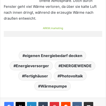
offene Atmosphäre. Doch durch
Fenster geht viel Wärme verloren, da über sie kalte Luft
nach innen dringt, während die erzeugte Wärme nach
draußen entweicht.
ARKM.marketing
eigenen Energiebedarf decken
Energieversorger
ENERGIEWENDE
Fertighäuser
Photovoltaik
Wärmepumpe
LinkedIn
Tumblr
Pinterest
Reddit
VKontakte
Teile per E-Mail