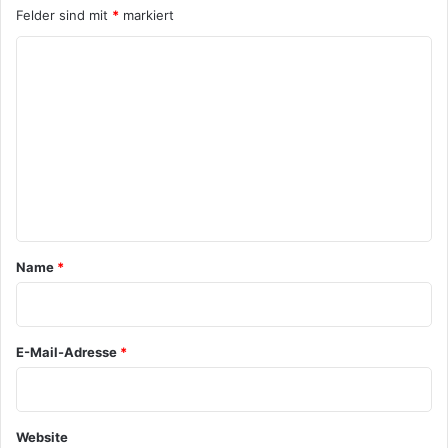
Felder sind mit
*
markiert
K
o
m
m
e
n
t
a
Name
*
r
*
E-Mail-Adresse
*
Website